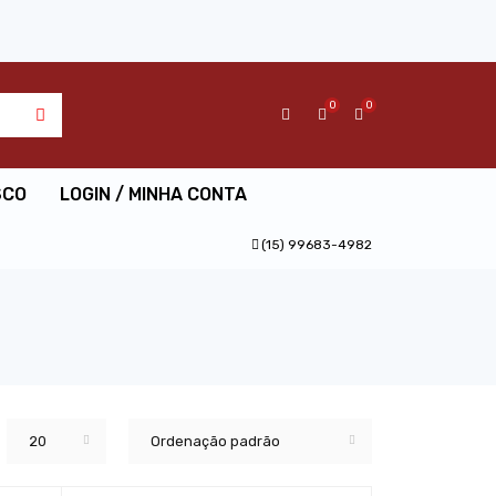
0
0
SCO
LOGIN / MINHA CONTA
(15) 99683-4982
20
Ordenação padrão