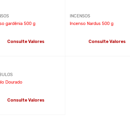
NSOS
INCENSOS
so gardênia 500 g
Incenso Nardus 500 g
Consulte Valores
Consulte Valores
AIS
LEIA MAIS
BULOS
ulo Dourado
Consulte Valores
AIS