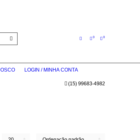
0
0
NOSCO
LOGIN / MINHA CONTA
(15) 99683-4982
20
Ordenação padrão