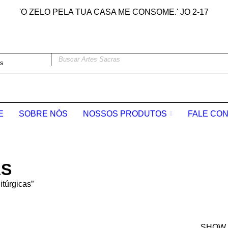
'O ZELO PELA TUA CASA ME CONSOME.' JO 2-17
E
SOBRE NÓS
NOSSOS PRODUTOS
FALE CO
AS
itúrgicas”
SHOW