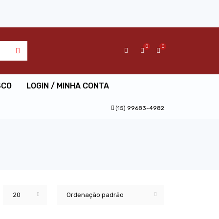
0
0
SCO
LOGIN / MINHA CONTA
(15) 99683-4982
20
Ordenação padrão