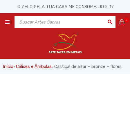
'O ZELO PELA TUA CASA ME CONSOME.' JO 2-17
0
Início
Cálices e Âmbulas
Castiçal de altar – bronze – flores
›
›