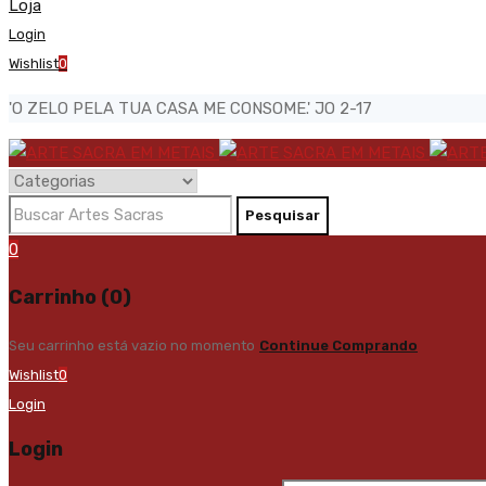
Loja
Login
Wishlist
0
'O ZELO PELA TUA CASA ME CONSOME.' JO 2-17
0
Carrinho (0)
Seu carrinho está vazio no momento
Continue Comprando
Wishlist
0
Login
Login