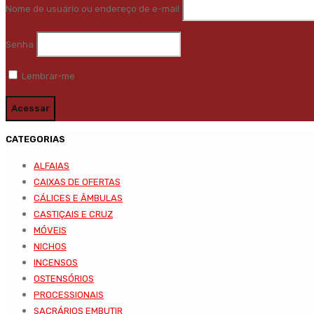
Nome de usuário ou endereço de e-mail
Senha
Lembrar-me
CATEGORIAS
ALFAIAS
CAIXAS DE OFERTAS
CÁLICES E ÂMBULAS
CASTIÇAIS E CRUZ
MÓVEIS
NICHOS
INCENSOS
OSTENSÓRIOS
PROCESSIONAIS
SACRÁRIOS EMBUTIR