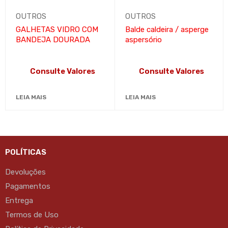
OUTROS
OUTROS
GALHETAS VIDRO COM
Balde caldeira / asperge
BANDEJA DOURADA
aspersório
Consulte Valores
Consulte Valores
LEIA MAIS
LEIA MAIS
POLÍTICAS
Devoluções
Pagamentos
Entrega
Termos de Uso