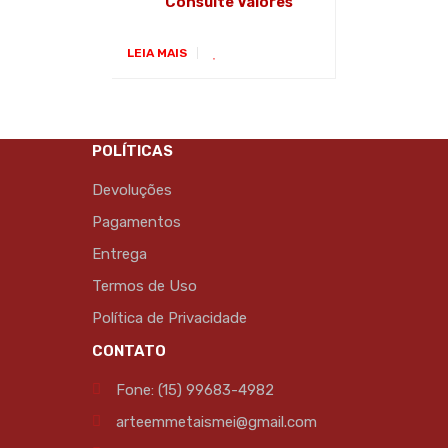
Consulte Valores
LEIA MAIS
POLÍTICAS
Devoluções
Pagamentos
Entrega
Termos de Uso
Política de Privacidade
CONTATO
Fone: (15) 99683-4982
arteemmetaismei@gmail.com