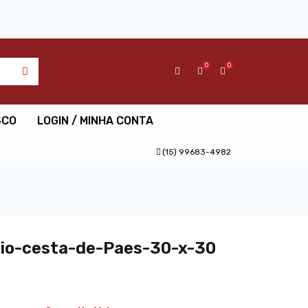
0
0
SCO
LOGIN / MINHA CONTA
(15) 99683-4982
io-cesta-de-Paes-30-x-30