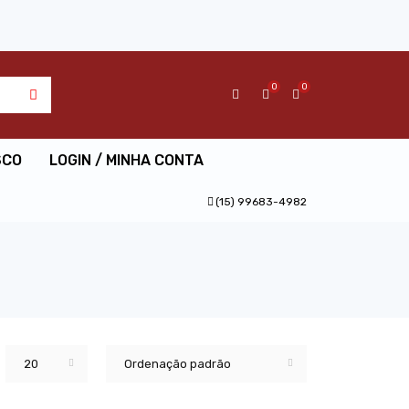
0
0
SCO
LOGIN / MINHA CONTA
(15) 99683-4982
20
Ordenação padrão